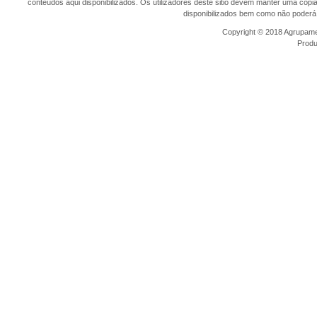
conteúdos aqui disponibilizados. Os utilizadores deste sitio devem manter uma cópi
disponibilizados bem como não poderá 
Copyright © 2018 Agrupamen
Prod