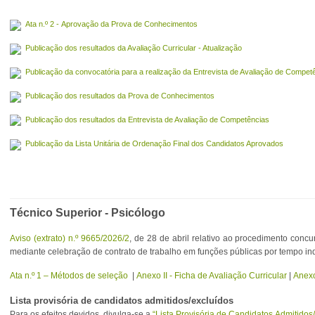
Ata n.º 2 - Aprovação da Prova de Conhecimentos
Publicação dos resultados da Avaliação Curricular - Atualização
Publicação da convocatória para a realização da Entrevista de Avaliação de Compet
Publicação dos resultados da Prova de Conhecimentos
Publicação dos resultados da Entrevista de Avaliação de Competências
Publicação da Lista Unitária de Ordenação Final dos Candidatos Aprovados
Técnico Superior - Psicólogo
Aviso (extrato) n.º 9665/2026/2
, de 28 de abril relativo ao procedimento con
mediante celebração de contrato de trabalho em funções públicas por tempo i
Ata n.º 1 – Métodos de seleção
|
Anexo II - Ficha de Avaliação Curricular
|
Anexo
Lista provisória de candidatos admitidos/excluídos
Para os efeitos devidos, divulga-se a
“Lista Provisória de Candidatos Admitidos