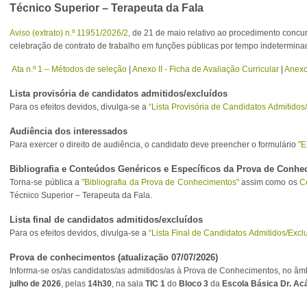
Técnico Superior – Terapeuta da Fala
Aviso (extrato) n.º 11951/2026/2
, de 21 de maio relativo ao procedimento conc
celebração de contrato de trabalho em funções públicas por tempo indetermina
Ata n.º 1 – Métodos de seleção
|
Anexo II - Ficha de Avaliação Curricular
|
Anexo
Lista provisória de candidatos admitidos/excluídos
Para os efeitos devidos, divulga-se a
“Lista Provisória de Candidatos Admitidos
Audiência dos interessados
Para exercer o direito de audiência, o candidato deve preencher o formulário
"E
Bibliografia e Conteúdos Genéricos e Específicos da Prova de Conh
Torna-se pública a
"Bibliografia da Prova de Conhecimentos"
assim como os
C
Técnico Superior – Terapeuta da Fala.
Lista final de candidatos admitidos/excluídos
Para os efeitos devidos, divulga-se a
“Lista Final de Candidatos Admitidos/Excl
Prova de conhecimentos (atualização 07/07/2026)
Informa-se os/as candidatos/as admitidos/as à Prova de Conhecimentos, no âm
julho de 2026
, pelas
14h30
, na sala
TIC 1
do
Bloco 3
da
Escola Básica Dr. Ac