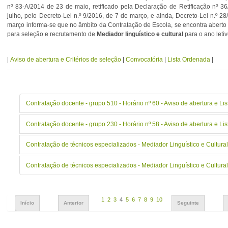
nº 83-A/2014 de 23 de maio, retificado pela Declaração de Retificação nº 3
julho, pelo Decreto-Lei n.º 9/2016, de 7 de março, e ainda, Decreto-Lei n.º 2
março informa-se que no âmbito da Contratação de Escola, se encontra aberto
para seleção e recrutamento de
Mediador linguístico e cultural
para o ano leti
|
Aviso de abertura e Critérios de seleção
|
Convocatória
|
Lista Ordenada
|
Contratação docente - grupo 510 - Horário nº 60 - Aviso de abertura e L
Contratação docente - grupo 230 - Horário nº 58 - Aviso de abertura e L
Contratação de técnicos especializados - Mediador Linguístico e Cultura
Contratação de técnicos especializados - Mediador Linguístico e Cultura
1
2
3
4
5
6
7
8
9
10
Início
Anterior
Seguinte