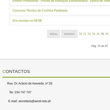
Ensino Profissional - Provas de Avaliação Extraordinária - Época de Se
Concurso Técnico de Cozinha-Pastelaria
Eco-escolas no AEOB
Início
Anterior
70
71
72
73
74
75
76
Pág. 75 de 97
CONTACTOS
Rua Dr. Acácio de Azevedo, nº 28
Tel: 234 747 747
E-mail: secretaria@aeob.edu.pt