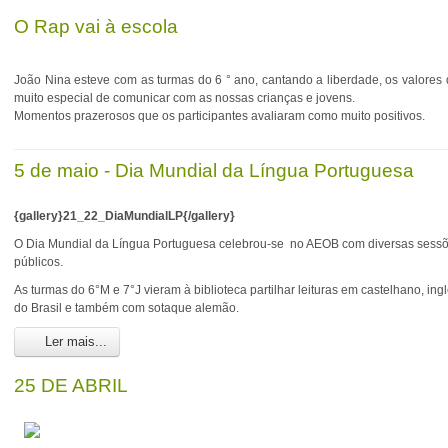
O Rap vai à escola
João Nina esteve com as turmas do 6 ° ano, cantando a liberdade, os valores da
muito especial de comunicar com as nossas crianças e jovens.
Momentos prazerosos que os participantes avaliaram como muito positivos.
5 de maio - Dia Mundial da Língua Portuguesa
{gallery}21_22_DiaMundialLP{/gallery}
O Dia Mundial da Língua Portuguesa celebrou-se no AEOB com diversas sessõ
públicos.
As turmas do 6°M e 7°J vieram à biblioteca partilhar leituras em castelhano, ing
do Brasil e também com sotaque alemão.
Ler mais...
25 DE ABRIL