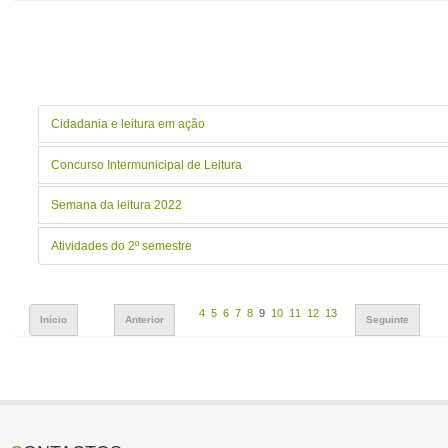
Cidadania e leitura em ação
Concurso Intermunicipal de Leitura
Semana da leitura 2022
Atividades do 2º semestre
4
5
6
7
8
9
10
11
12
13
Início
Anterior
Seguinte