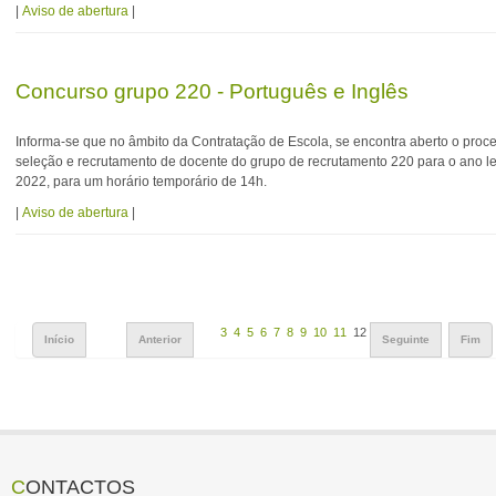
|
Aviso de abertura
|
Concurso grupo 220 - Português e Inglês
Informa-se que no âmbito da Contratação de Escola, se encontra aberto o proc
seleção e recrutamento de docente do grupo de recrutamento 220 para o ano le
2022, para um horário temporário de 14h.
|
Aviso de abertura
|
3
4
5
6
7
8
9
10
11
12
Início
Anterior
Seguinte
Fim
CONTACTOS