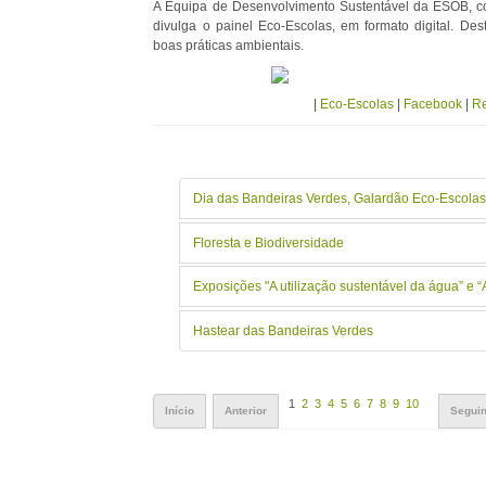
A Equipa de Desenvolvimento Sustentável da ESOB, c
divulga o painel Eco-Escolas, em formato digital. De
boas práticas ambientais.
|
Eco-Escolas
|
Facebook
|
Re
Dia das Bandeiras Verdes, Galardão Eco-Escola
Floresta e Biodiversidade
Exposições "A utilização sustentável da água” e “
Hastear das Bandeiras Verdes
1
2
3
4
5
6
7
8
9
10
Início
Anterior
Seguin