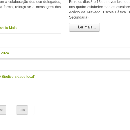
om a colaboração dos eco-delegados,
Entre os dias 8 e 13 de novembro, de
sta forma, reforça-se a mensagem das
nos quatro estabelecimentos escolare
Acácio de Azevedo, Escola Básica Dr
Secundária).
Ler mais...
vista Mais
|
s 2024
A Biodiversidade local”
te
Fim