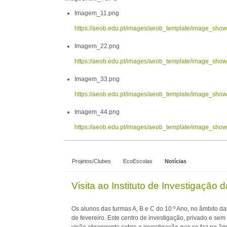
Imagem_11.png
https://aeob.edu.pt/images/aeob_template/image_sh
Imagem_22.png
https://aeob.edu.pt/images/aeob_template/image_sh
Imagem_33.png
https://aeob.edu.pt/images/aeob_template/image_sh
Imagem_44.png
https://aeob.edu.pt/images/aeob_template/image_sh
Projetos/Clubes
EcoEscolas
Notícias
Visita ao Instituto de Investigação 
Os alunos das turmas A, B e C do 10.º Ano, no âmbito das
de fevereiro. Este centro de investigação, privado e sem 