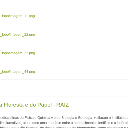
ow_topo/Imagem_11.png
ow_topo/Imagem_22.png
ow_topo/Imagem_33.png
ow_topo/Imagem_44.png
da Floresta e do Papel - RAIZ
 disciplinas de Física e Química A e de Biologia e Geologia, visitaram o Instituto 
fins lucrativos, atua como uma interface entre o conhecimento científico e a indústr