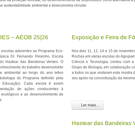
bito da proteção florestal, do desenvolvimento de bioprodutos, como alternativa a
 na sustentabilidade ambiental e bioeconomia circular.
ES – AEOB 25|26
Exposição e Feira de F
escolas aderentes ao Programa Eco-
Nos dias 11, 12, 14 e 15 de novembro,
ásica Dr. Fernando Peixinho, Escola
Rochas em várias escolas do Agrupame
 do Hastear das Bandeiras Verdes. O
Ciência e Tecnologia, contou com a
onhecimento do trabalho desenvolvido
Grupo de Biologia, em colaboração c
de ambiental ao longo do ano letivo
a todos os que visitaram esta mostra
todologia do Programa definido pela
seu apoio na concretização da mesma
 Educação). Cada escola é assim
mentação de ações conducentes à
os ecológicos e ao desenvolvimento de
s.
Ler mais...
Hastear das Bandeiras