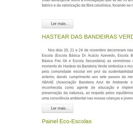
visão abrangente sobre a investigação que se faz no âm
fabrico e da valorização da fibra celulósica, focando-se
Ler mais...
HASTEAR DAS BANDEIRAS VERD
Nos dias 20, 21 e 24 de novembro decorreram nas 
Escola (Escola Básica Dr. Acácio Azevedo, Escola B
Básica Frei Gil e Escola Secundária) as cerimónias
momento do Hastear da Bandeira Verde simboliza o rec
pela comunidade escolar em prol da sustentabilida
anterior, dando cumprimento aos sete passos da me
ABAAE (Associação Bandeira Azul de Ambiente e
reconhecida como agente de educação e imple
preservação da natureza, ao respeito pelos equilíbri
uma consciência ambiental nas nossas crianças e joven
Ler mais...
Painel Eco-Escolas