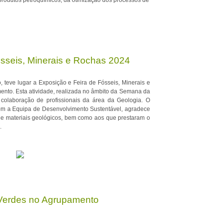
 produtos petroquímicos, da otimização dos processos de
ósseis, Minerais e Rochas 2024
 teve lugar a Exposição e Feira de Fósseis, Minerais e
nto. Esta atividade, realizada no âmbito da Semana da
 colaboração de profissionais da área da Geologia. O
om a Equipa de Desenvolvimento Sustentável, agradece
 de materiais geológicos, bem como aos que prestaram o
.
 Verdes no Agrupamento