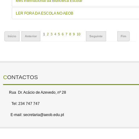
Mês Internacional da Biblioteca Escolar
LER FORA DA ESCOLA NO AEOB
1
2
3
4
5
6
7
8
9
10
Início
Anterior
Seguinte
Fim
CONTACTOS
Rua Dr. Acácio de Azevedo, nº 28
Tel: 234 747 747
E-mail: secretaria@aeob.edu.pt