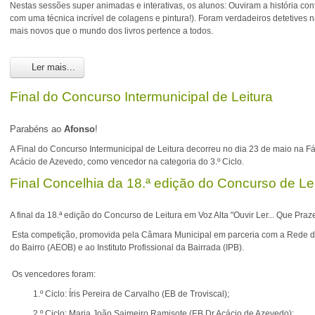
Nestas sessões super animadas e interativas, os alunos: Ouviram a história conta
com uma técnica incrível de colagens e pintura!). Foram verdadeiros detetives 
mais novos que o mundo dos livros pertence a todos.
Ler mais...
Final do Concurso Intermunicipal de Leitura
Parabéns ao
Afonso
!
A Final do Concurso Intermunicipal de Leitura decorreu no dia 23 de maio na F
Acácio de Azevedo, como vencedor na categoria do 3.º Ciclo.
Final Concelhia da 18.ª edição do Concurso de Lei
A final da 18.ª edição do Concurso de Leitura em Voz Alta "Ouvir Ler... Que Prazer
Esta competição, promovida pela Câmara Municipal em parceria com a Rede de 
do Bairro (AEOB) e ao Instituto Profissional da Bairrada (IPB).
Os vencedores foram:
1.º Ciclo: Íris Pereira de Carvalho (EB de Troviscal);
2.º Ciclo: Maria João Saimeiro Ramisote (EB Dr.Acácio de Azevedo);