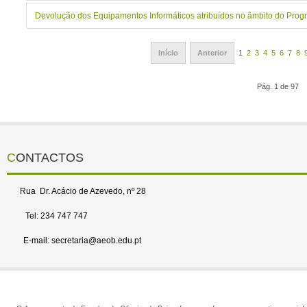
Devolução dos Equipamentos Informáticos atribuídos no âmbito do Progr
Início
Anterior
1
2
3
4
5
6
7
8
Pág. 1 de 97
CONTACTOS
Rua Dr. Acácio de Azevedo, nº 28
Tel: 234 747 747
E-mail: secretaria@aeob.edu.pt