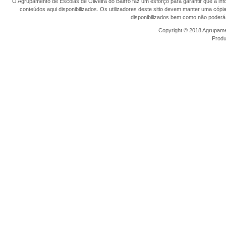
O Agrupamento de Escolas de Oliveira do Bairro faz um esforço para garantir que a info
conteúdos aqui disponibilizados. Os utilizadores deste sitio devem manter uma cópi
disponibilizados bem como não poderá 
Copyright © 2018 Agrupamen
Prod