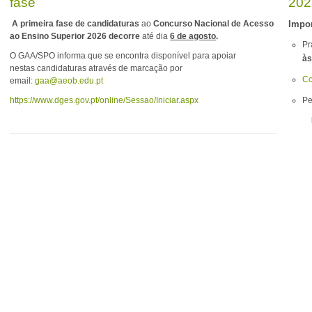
fase
202
A primeira fase de candidaturas
ao
Concurso Nacional de Acesso
Impor
ao Ensino Superior 2026 decorre
até dia
6 de agosto
.
Pr
O GAA/SPO informa que se encontra disponível para apoiar
às
nestas candidaturas através de marcação por
Co
email:
gaa@aeob.edu.pt
https://www.dges.gov.pt/
online/Sessao/Iniciar.aspx
Pe