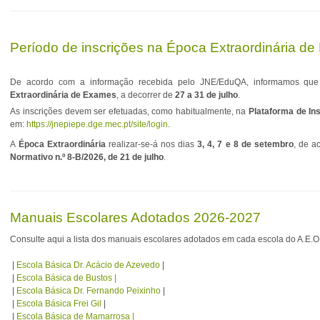
Período de inscrições na Época Extraordinária d
De acordo com a informação recebida pelo JNE/EduQA, informamos que 
Extraordinária de Exames
, a decorrer de
27 a 31 de julho
.
As inscrições devem ser efetuadas, como habitualmente, na
Plataforma de In
em:
https://jnepiepe.dge.mec.pt/site/login
.
A
Época Extraordinária
realizar‑se‑á nos dias
3, 4, 7 e 8 de setembro
, de a
Normativo n.º 8‑B/2026, de 21 de julho
.
Manuais Escolares Adotados 2026-2027
Consulte aqui a lista dos manuais escolares adotados em cada escola do A.E.O
|
Escola Básica Dr. Acácio de Azevedo
|
|
Escola Básica de Bustos |
|
Escola Básica Dr. Fernando Peixinho
|
|
Escola Básica Frei Gil
|
|
Escola Básica de Mamarrosa |