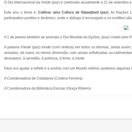
O Dia Internacional da
Vrede
(paz) é celebrado anualmente a 21 de setembro e
Este ano o tema é:
Cultivar uma Cultura de Nipaiqhuni (paz)
. As Nações 
participativo positivo e dinâmico, onde o diálogo é encorajado e os conflitos 
A 1 de janeiro também se assinala o Dia Mundial da
Ειρήνη,
(paz) criado pelo 
A palavra
Friede
(paz) existe (com certeza) em todos os idiomas, ainda assim,
armados, de maior ou menor dimensão, com armas sofisticadas ou rudimenta
desespero, à servidão, à pobreza, à fome, à morte.
Para nos ajudar a refletir e a sonhar com um Mundo melhor, juntamos algumas 
A Coordenadora de Cidadania (Cristina Ferreira)
A Coordenadora da Biblioteca Escolar (Graça Ribeiro)