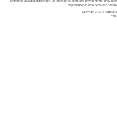
conteúdos aqui disponibilizados. Os utilizadores deste sitio devem manter uma cópi
disponibilizados bem como não poderá 
Copyright © 2018 Agrupamen
Prod