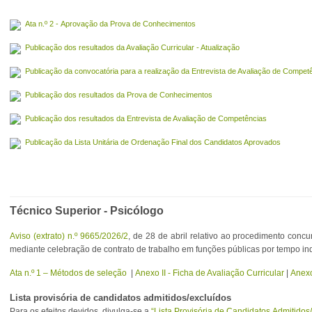
Ata n.º 2 - Aprovação da Prova de Conhecimentos
Publicação dos resultados da Avaliação Curricular - Atualização
Publicação da convocatória para a realização da Entrevista de Avaliação de Compet
Publicação dos resultados da Prova de Conhecimentos
Publicação dos resultados da Entrevista de Avaliação de Competências
Publicação da Lista Unitária de Ordenação Final dos Candidatos Aprovados
Técnico Superior - Psicólogo
Aviso (extrato) n.º 9665/2026/2
, de 28 de abril relativo ao procedimento con
mediante celebração de contrato de trabalho em funções públicas por tempo i
Ata n.º 1 – Métodos de seleção
|
Anexo II - Ficha de Avaliação Curricular
|
Anexo
Lista provisória de candidatos admitidos/excluídos
Para os efeitos devidos, divulga-se a
“Lista Provisória de Candidatos Admitidos