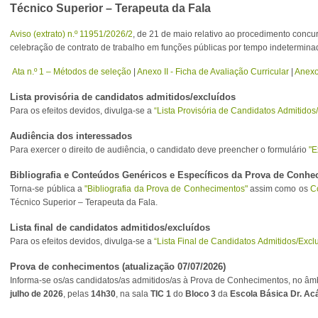
Técnico Superior – Terapeuta da Fala
Aviso (extrato) n.º 11951/2026/2
, de 21 de maio relativo ao procedimento conc
celebração de contrato de trabalho em funções públicas por tempo indetermina
Ata n.º 1 – Métodos de seleção
|
Anexo II - Ficha de Avaliação Curricular
|
Anexo
Lista provisória de candidatos admitidos/excluídos
Para os efeitos devidos, divulga-se a
“Lista Provisória de Candidatos Admitidos
Audiência dos interessados
Para exercer o direito de audiência, o candidato deve preencher o formulário
"E
Bibliografia e Conteúdos Genéricos e Específicos da Prova de Conh
Torna-se pública a
"Bibliografia da Prova de Conhecimentos"
assim como os
C
Técnico Superior – Terapeuta da Fala.
Lista final de candidatos admitidos/excluídos
Para os efeitos devidos, divulga-se a
“Lista Final de Candidatos Admitidos/Excl
Prova de conhecimentos (atualização 07/07/2026)
Informa-se os/as candidatos/as admitidos/as à Prova de Conhecimentos, no âm
julho de 2026
, pelas
14h30
, na sala
TIC 1
do
Bloco 3
da
Escola Básica Dr. Ac