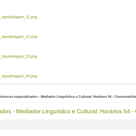
ow_topo/Imagem_11.png
ow_topo/Imagem_22.png
ow_topo/Imagem_33.png
ow_topo/Imagem_44.png
écnicos especializados - Mediador Linguístico e Cultural: Horários 54 - Convocatóri
dos - Mediador Linguístico e Cultural: Horários 54 