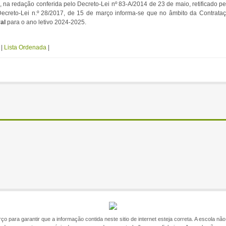
 na redação conferida pelo Decreto-Lei nº 83-A/2014 de 23 de maio, retificado pe
 Decreto-Lei n.º 28/2017, de 15 de março informa-se que no âmbito da Contrata
ral
para o ano letivo 2024-2025.
a
|
Lista Ordenada
|
o para garantir que a informação contida neste sitio de internet esteja correta. A escola n