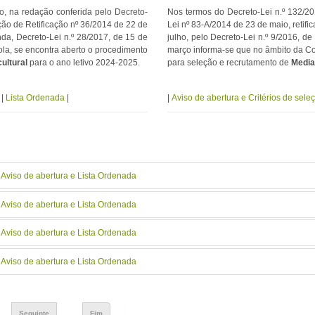
o, na redação conferida pelo Decreto-
Nos termos do Decreto-Lei n.º 132/20
ção de Retificação nº 36/2014 de 22 de
Lei nº 83-A/2014 de 23 de maio, retif
nda, Decreto-Lei n.º 28/2017, de 15 de
julho, pelo Decreto-Lei n.º 9/2016, d
la, se encontra aberto o procedimento
março informa-se que no âmbito da Co
cultural
para o ano letivo 2024-2025.
para seleção e recrutamento de
Mediad
a
|
Lista Ordenada
|
|
Aviso de abertura e Critérios de sele
- Aviso de abertura e Lista Ordenada
- Aviso de abertura e Lista Ordenada
- Aviso de abertura e Lista Ordenada
- Aviso de abertura e Lista Ordenada
Seguinte
Fim