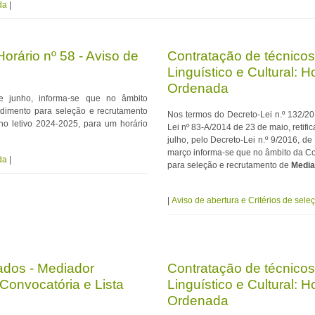
da
|
orário nº 58 - Aviso de
Contratação de técnicos
Linguístico e Cultural: H
Ordenada
e junho, informa-se que no âmbito
edimento para seleção e recrutamento
Nos termos do Decreto-Lei n.º 132/20
o letivo 2024-2025, para um horário
Lei nº 83-A/2014 de 23 de maio, retif
julho, pelo Decreto-Lei n.º 9/2016, d
março informa-se que no âmbito da Co
da
|
para seleção e recrutamento de
Mediad
|
Aviso de abertura e Critérios de sele
ados - Mediador
Contratação de técnicos
- Convocatória e Lista
Linguístico e Cultural: H
Ordenada