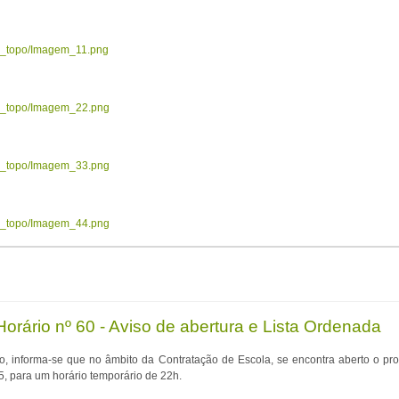
ow_topo/Imagem_11.png
ow_topo/Imagem_22.png
ow_topo/Imagem_33.png
ow_topo/Imagem_44.png
orário nº 60 - Aviso de abertura e Lista Ordenada
o, informa-se que no âmbito da Contratação de Escola, se encontra aberto o p
5, para um horário temporário de 22h.