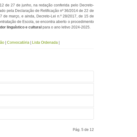
12 de 27 de junho, na redação conferida pelo Decreto-
icado pela Declaração de Retificação nº 36/2014 de 22 de
e 7 de março, e ainda, Decreto-Lei n.º 28/2017, de 15 de
ntratação de Escola, se encontra aberto o procedimento
or linguístico e cultural
para o ano letivo 2024-2025.
ção
|
Convocatória
|
Lista Ordenada
|
Pág. 5 de 12