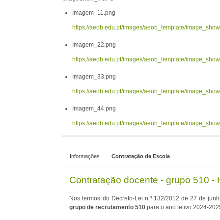
Imagem_11.png
https://aeob.edu.pt/images/aeob_template/image_sh
Imagem_22.png
https://aeob.edu.pt/images/aeob_template/image_sh
Imagem_33.png
https://aeob.edu.pt/images/aeob_template/image_sh
Imagem_44.png
https://aeob.edu.pt/images/aeob_template/image_sh
Informações
Contratação de Escola
Contratação docente - grupo 510 - H
Nos termos do Decreto-Lei n.º 132/2012 de 27 de junh
grupo de recrutamento 510
para o ano letivo 2024-202