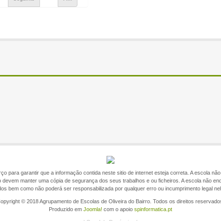
o para garantir que a informação contida neste sitio de internet esteja correta. A escola n
itio devem manter uma cópia de segurança dos seus trabalhos e ou ficheiros. A escola não en
ados bem como não poderá ser responsabilizada por qualquer erro ou incumprimento legal ne
opyright © 2018 Agrupamento de Escolas de Oliveira do Bairro. Todos os direitos reservado
Produzido em
Joomla!
com o apoio
spinformatica.pt