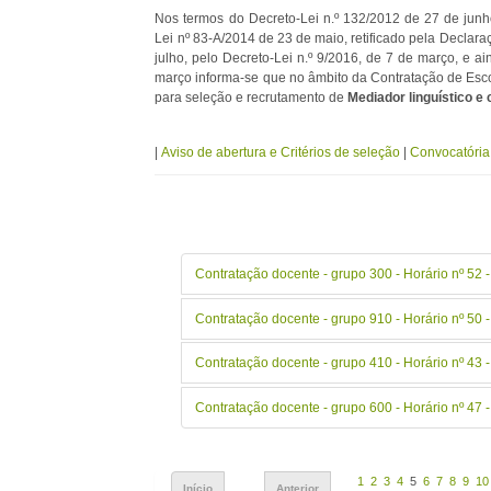
Nos termos do Decreto-Lei n.º 132/2012 de 27 de junh
Lei nº 83-A/2014 de 23 de maio, retificado pela Declara
julho, pelo Decreto-Lei n.º 9/2016, de 7 de março, e ai
março informa-se que no âmbito da Contratação de Esco
para seleção e recrutamento de
Mediador linguístico e 
|
Aviso de abertura e Critérios de seleção
|
Convocatóri
Contratação docente - grupo 300 - Horário nº 52 
Contratação docente - grupo 910 - Horário nº 50 
Contratação docente - grupo 410 - Horário nº 43 
Contratação docente - grupo 600 - Horário nº 47 
1
2
3
4
5
6
7
8
9
10
Início
Anterior