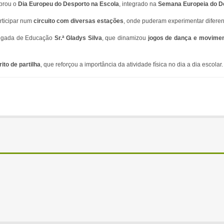
brou o
Dia Europeu do Desporto na Escola
, integrado na
Semana Europeia do D
rticipar num
circuito com diversas estações
, onde puderam experimentar diferent
rregada de Educação
Sr.ª Gladys Silva
, que dinamizou
jogos de dança e movime
ito de partilha
, que reforçou a importância da atividade física no dia a dia escolar.