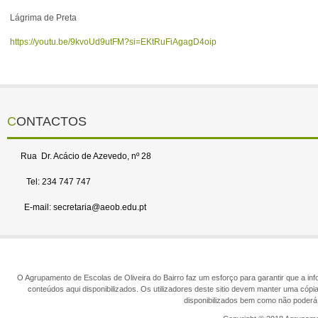
Lágrima de Preta
https://youtu.be/9kvoUd9utFM?
si=EKtRuFiAgagD4oip
CONTACTOS
Rua Dr. Acácio de Azevedo, nº 28
Tel: 234 747 747
E-mail: secretaria@aeob.edu.pt
O Agrupamento de Escolas de Oliveira do Bairro faz um esforço para garantir que a info
conteúdos aqui disponibilizados. Os utilizadores deste sitio devem manter uma cópi
disponibilizados bem como não poderá 