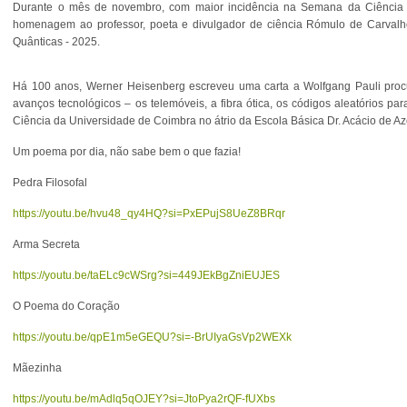
Durante o mês de novembro, com maior incidência na Semana da Ciência 
homenagem ao professor, poeta e divulgador de ciência Rómulo de Carvalh
Quânticas - 2025.
Há 100 anos, Werner Heisenberg escreveu uma carta a Wolfgang Pauli procur
avanços tecnológicos – os telemóveis, a fibra ótica, os códigos aleatórios
Ciência da Universidade de Coimbra no átrio da Escola Básica Dr. Acácio de A
Um poema por dia, não sabe bem o que fazia!
Pedra Filosofal
https://youtu.be/hvu48_qy4HQ?si=PxEPujS8UeZ8BRqr
Arma Secreta
https://youtu.be/taELc9cWSrg?si=449JEkBgZniEUJES
O Poema do Coração
https://youtu.be/qpE1m5eGEQU?si=-BrUIyaGsVp2WEXk
Mãezinha
https://youtu.be/mAdlq5qOJEY?si=JtoPya2rQF-fUXbs