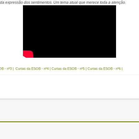
ia da expressão dos sentimentos. Um tema atual que merece toda a atenção.
OB - nº3
|
Curtas da ESOB - nº4
|
Curtas da ESOB - nº5
|
Curtas da ESOB - nº6
|