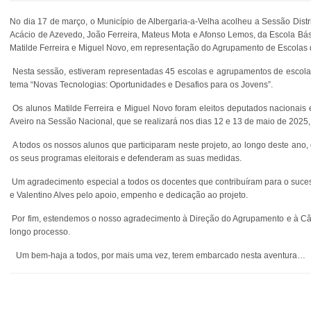
No dia 17 de março, o Município de Albergaria-a-Velha acolheu a Sessão Dist
Acácio de Azevedo, João Ferreira, Mateus Mota e Afonso Lemos, da Escola Bási
Matilde Ferreira e Miguel Novo, em representação do Agrupamento de Escolas d
Nesta sessão, estiveram representadas 45 escolas e agrupamentos de escola
tema “Novas Tecnologias: Oportunidades e Desafios para os Jovens”.
Os alunos Matilde Ferreira e Miguel Novo foram eleitos deputados nacionais e
Aveiro na Sessão Nacional, que se realizará nos dias 12 e 13 de maio de 2025
A todos os nossos alunos que participaram neste projeto, ao longo deste an
os seus programas eleitorais e defenderam as suas medidas.
Um agradecimento especial a todos os docentes que contribuíram para o suces
e Valentino Alves pelo apoio, empenho e dedicação ao projeto.
Por fim, estendemos o nosso agradecimento à Direção do Agrupamento e à Câma
longo processo.
Um bem-haja a todos, por mais uma vez, terem embarcado nesta aventura…