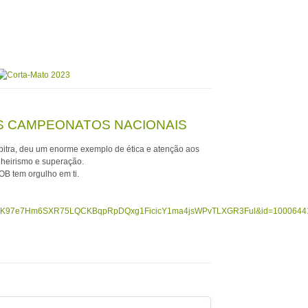
 CAMPEONATOS NACIONAIS
bitra, deu um enorme exemplo de ética e atenção aos
nheirismo e superação.
B tem orgulho em ti.
G6K97e7Hm6SXR75LQCKBqpRpDQxg1FicicY1ma4jsWPvTLXGR3Ful&id=1000644