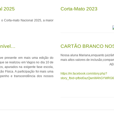
al 2025
Corta-Mato 2023
e o Corta-mato Nacional 2025, a maior
 nível…
CARTÃO BRANCO NOS
Nossa aluna Mariana,enquanto juiz/ár
teve presente em mais uma edição do
mais altos valores de inclusão,compa
 que se realizou em Vagos no dia 10 de
AEO
nos, apurados na exigente fase escola,
 Física. A participação foi mais uma
https://m.facebook.com/story.php?
mpenho e transcendência dos nossos
story_fbid=pfbid0azQwnW4hGYWR