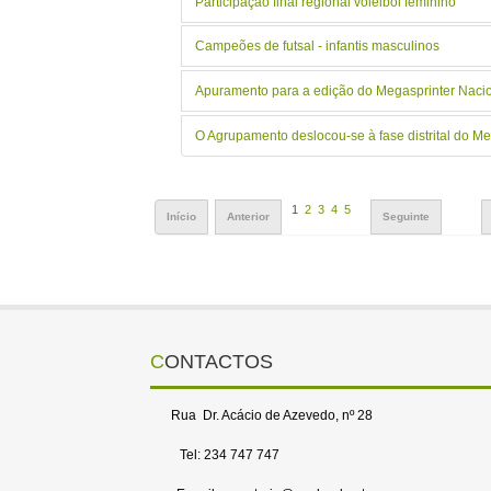
Participação final regional voleibol feminino
Campeões de futsal - infantis masculinos
Apuramento para a edição do Megasprinter Naci
O Agrupamento deslocou-se à fase distrital do M
1
2
3
4
5
Início
Anterior
Seguinte
CONTACTOS
Rua Dr. Acácio de Azevedo, nº 28
Tel: 234 747 747