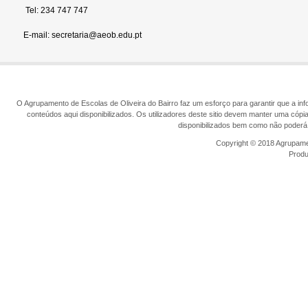
Tel: 234 747 747
E-mail: secretaria@aeob.edu.pt
O Agrupamento de Escolas de Oliveira do Bairro faz um esforço para garantir que a info
conteúdos aqui disponibilizados. Os utilizadores deste sitio devem manter uma cópi
disponibilizados bem como não poderá 
Copyright © 2018 Agrupamen
Prod