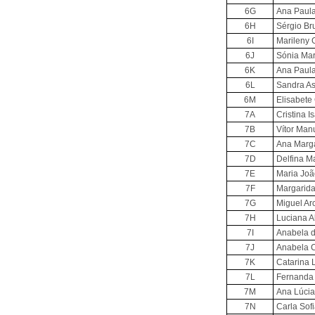
6G
Ana Paula
6H
Sérgio Br
6I
Marileny 
6J
Sónia Mar
6K
Ana Paula
6L
Sandra As
6M
Elisabete
7A
Cristina I
7B
Vítor Manu
7C
Ana Marga
7D
Delfina Ma
7E
Maria Jo
7F
Margarida
7G
Miguel Ar
7H
Luciana Al
7I
Anabela d
7J
Anabela C
7K
Catarina 
7L
Fernanda 
7M
Ana Lúcia
7N
Carla Sofi