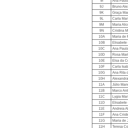
9I
Ana Paula
9J
Bruno Alex
9K
Graça Mar
9L
Carla Mari
9M
Maria Alic
9N
Cristina 
10A
Maria de F
10B
Elisabete
10C
Ana Paula
10D
Rosa Mari
10E
Elsa da C
10F
Carla Isa
10G
Ana Rita 
10H
Alexandra
11A
Júlio Man
11B
Marco Ant
11C
Lygia Mar
11D
Elisabete
11E
Andreia Al
11F
Ana Crist
11G
Maria de 
11H
Teresa Co