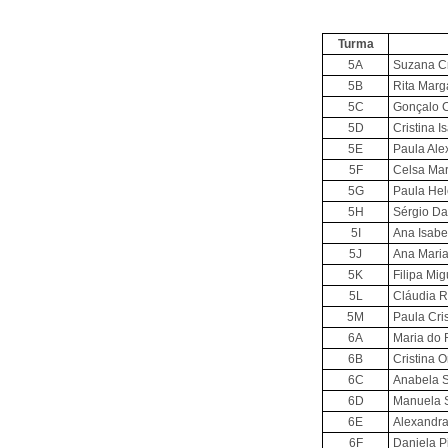
Turma
5A
Suzana Cr
5B
Rita Marg
5C
Gonçalo C
5D
Cristina I
5E
Paula Ale
5F
Celsa Mar
5G
Paula Hel
5H
Sérgio Dan
5I
Ana Isabel
5J
Ana Maria
5K
Filipa Mi
5L
Cláudia R
5M
Paula Cris
6A
Maria do 
6B
Cristina 
6C
Anabela S
6D
Manuela 
6E
Alexandra
6F
Daniela P