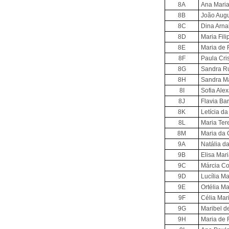
8A
Ana Maria
8B
João Augu
8C
Dina Arna
8D
Maria Fili
8E
Maria de 
8F
Paula Cris
8G
Sandra R
8H
Sandra Ma
8I
Sofia Ale
8J
Flavia Ba
8K
Letícia da
8L
Maria Tere
8M
Maria da 
9A
Natália d
9B
Elisa Mari
9C
Márcia Co
9D
Lucília M
9E
Ortélia M
9F
Célia Mar
9G
Maribel d
9H
Maria de 