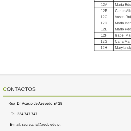
12A
Maria Edu
12B
Carlos Alb
12C
Vasco Raf
12D
Maria Isab
12E
Mário Ped
12F
Isabel Mar
12G
Carla Mar
12H
Marylandy
CONTACTOS
Rua Dr. Acácio de Azevedo, nº 28
Tel: 234 747 747
E-mail: secretaria@aeob.edu.pt