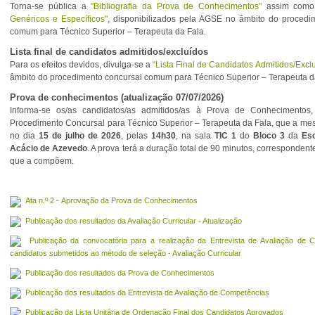
Torna-se pública a
"Bibliografia da Prova de Conhecimentos"
assim com
Genéricos e Específicos"
, disponibilizados pela AGSE no âmbito do procedi
comum para Técnico Superior – Terapeuta da Fala.
Lista final de candidatos admitidos/excluídos
Para os efeitos devidos, divulga-se a
“Lista Final de Candidatos Admitidos/Excl
âmbito do procedimento concursal comum para Técnico Superior – Terapeuta d
Prova de conhecimentos (atualização 07/07/2026)
Informa-se os/as candidatos/as admitidos/as à Prova de Conhecimentos
Procedimento Concursal para Técnico Superior – Terapeuta da Fala, que a mes
no dia
15 de julho de 2026
, pelas
14h30
, na sala
TIC 1
do
Bloco 3
da
Esc
Acácio de Azevedo
. A prova terá a duração total de 90 minutos, correspondent
que a compõem.
Ata n.º 2 - Aprovação da Prova de Conhecimentos
Publicação dos resultados da Avaliação Curricular - Atualização
Publicação da convocatória para a realização da Entrevista de Avaliação de 
candidatos submetidos ao método de seleção - Avaliação Curricular
Publicação dos resultados da Prova de Conhecimentos
Publicação dos resultados da Entrevista de Avaliação de Competências
Publicação da Lista Unitária de Ordenação Final dos Candidatos Aprovados