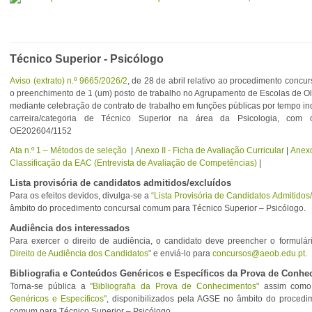
Técnico Superior - Psicólogo
Aviso (extrato) n.º 9665/2026/2
, de 28 de abril relativo ao procedimento conc
o preenchimento de 1 (um) posto de trabalho no Agrupamento de Escolas de Oli
mediante celebração de contrato de trabalho em funções públicas por tempo i
carreira/categoria de Técnico Superior na área da Psicologia, com
OE202604/1152
Ata n.º 1 – Métodos de seleção
|
Anexo II - Ficha de Avaliação Curricular
|
Anexo
Classificação da EAC (Entrevista de Avaliação de Competências)
|
Lista provisória de candidatos admitidos/excluídos
Para os efeitos devidos, divulga-se a
“Lista Provisória de Candidatos Admitidos
âmbito do procedimento concursal comum para Técnico Superior – Psicólogo.
Audiência dos interessados
Para exercer o direito de audiência, o candidato deve preencher o formulá
Direito de Audiência dos Candidatos"
e enviá-lo para
concursos@aeob.edu.pt
.
Bibliografia e Conteúdos Genéricos e Específicos da Prova de Conh
Torna-se pública a
"Bibliografia da Prova de Conhecimentos"
assim com
Genéricos e Específicos"
, disponibilizados pela AGSE no âmbito do procedi
comum para Técnico Superior – Psicólogo.