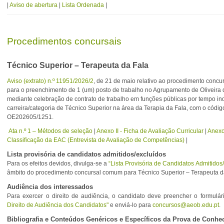
|
Aviso de abertura
|
Lista Ordenada
|
Procedimentos concursais
Técnico Superior – Terapeuta da Fala
Aviso (extrato) n.º 11951/2026/2
, de 21 de maio relativo ao procedimento conc
para o preenchimento de 1 (um) posto de trabalho no Agrupamento de Oliveira d
mediante celebração de contrato de trabalho em funções públicas por tempo in
carreira/categoria de Técnico Superior na área da Terapia da Fala, com o códi
OE202605/1251.
Ata n.º 1 – Métodos de seleção
|
Anexo II - Ficha de Avaliação Curricular
|
Anexo 
Classificação da EAC (Entrevista de Avaliação de Competências)
|
Lista provisória de candidatos admitidos/excluídos
Para os efeitos devidos, divulga-se a
“Lista Provisória de Candidatos Admitidos
âmbito do procedimento concursal comum para Técnico Superior – Terapeuta d
Audiência dos interessados
Para exercer o direito de audiência, o candidato deve preencher o formulá
Direito de Audiência dos Candidatos"
e enviá-lo para
concursos@aeob.edu.pt
.
Bibliografia e Conteúdos Genéricos e Específicos da Prova de Conh