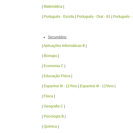
|
Matemática
|
|
Português - Escrita
|
Português - Oral - 81
|
Português - 
Secundário
|
Aplicações Informáticas B
|
|
Biologia
|
|
Economia C
|
|
Educação Física
|
|
Espanhol III - 11ºAno
|
Espanhol III - 12ºAno
|
|
Física
|
|
Geografia C
|
|
Psicologia B
|
|
Química
|