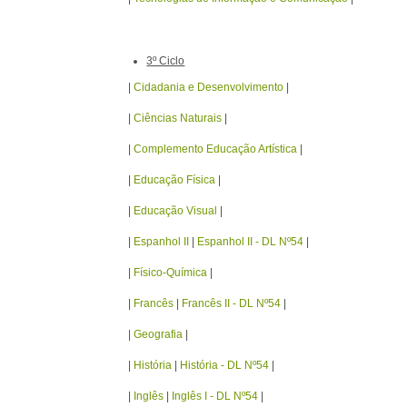
3º Ciclo
|
Cidadania e Desenvolvimento
|
|
Ciências Naturais
|
|
Complemento Educação Artística
|
|
Educação Física
|
|
Educação Visual
|
|
Espanhol II
|
Espanhol II - DL Nº54
|
|
Físico-Química
|
|
Francês
|
Francês II - DL Nº54
|
|
Geografia
|
|
História
|
História - DL Nº54
|
|
Inglês
|
Inglês I - DL Nº54
|