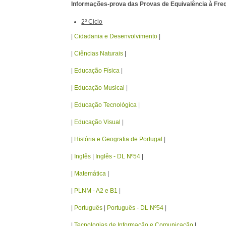
Informações-prova das Provas de Equivalência à Fre
2º Ciclo
|
Cidadania e Desenvolvimento
|
|
Ciências Naturais
|
|
Educação Física
|
|
Educação Musical
|
|
Educação Tecnológica
|
|
Educação Visual
|
|
História e Geografia de Portugal
|
|
Inglês
|
Inglês - DL Nº54
|
|
Matemática
|
|
PLNM - A2 e B1
|
|
Português
|
Português - DL Nº54
|
|
Tecnologias de Informação e Comunicação
|