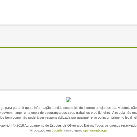
o para garantir que a informação contida neste sitio de internet esteja correta. A escola n
itio devem manter uma cópia de segurança dos seus trabalhos e ou ficheiros. A escola não en
ados bem como não poderá ser responsabilizada por qualquer erro ou incumprimento legal ne
opyright © 2018 Agrupamento de Escolas de Oliveira do Bairro. Todos os direitos reservado
Produzido em
Joomla!
com o apoio
spinformatica.pt