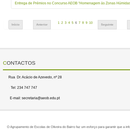
Entrega de Prémios no Concurso AEOB “Homenagem às Zonas Húmida
1
2
3
4
5
6
7
8
9
10
Início
Anterior
Seguinte
CONTACTOS
Rua Dr. Acácio de Azevedo, nº 28
Tel: 234 747 747
E-mail: secretaria@aeob.edu.pt
O Agrupamento de Escolas de Oliveira do Bairro faz um esforço para garantir que a info