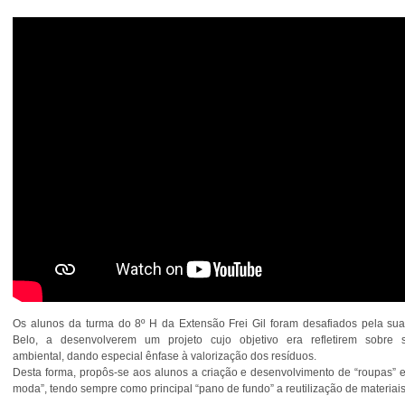
Os alunos da turma do 8º H da Extensão Frei Gil foram desafiados pela su
Belo, a desenvolverem um projeto cujo objetivo era refletirem sobre su
ambiental, dando especial ênfase à valorização dos resíduos.
Desta forma, propôs-se aos alunos a criação e desenvolvimento de “roupas” e
moda”, tendo sempre como principal “pano de fundo” a reutilização de materiais