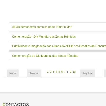
AEOB demonstrou como se pode "Amar o Mar"
Comemoração - Dia Mundial das Zonas Húmidas
Criatividade e Imaginação dos alunos do AEOB nos Desafios do Concur
Comemoração do Dia Mundial das Zonas Húmidas
1
2
3
4
5
6
7
8
9
10
Início
Anterior
Seguinte
CONTACTOS