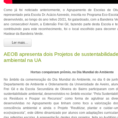
Como já foi noticiado anteriormente, o Agrupamento de Escolas de Oliv
representado pela Escola Dr. Acácio Azevedo, inscrita no Programa Eco-Escola
desenvolvido, ao longo do ano letivo 20/21, foi galardoado, com a Bandeira Ve
ano consecutivo! Assim, a Extensão Frei Gil, fazendo parte desta Escola e t
contribuindo para este reconhecimento, foi o local escolhido para decorrer
Hastear da Bandeira Verde.
Ler mais...
AEOB apresenta dois Projetos de sustentabilidad
ambiental na UA
Hortas conquistam prémio, no Dia Mundial do Ambiente
No âmbito da comemoração do Dia Mundial do Ambiente, no dia 6 de junho
Departamento de Ambiente e Ordenamento da Universidade de Aveiro, alun
Frei Gil e da Escola Secundária de Oliveira do Bairro participaram com d
sustentabilidade ambiental, desenvolvidos no âmbito escolar: “Pela Sustentabil
os Resíduos e Poupar os Recursos” como forma de aglutinar as diver
desenvolvidas no Agrupamento que tinham como foco a valorização do
consciência ambiental e ainda o Projeto “Reutilizar, plantar e cuidar–
eco(na)escola”, este último dinamizado por alunos com adaptações curriculare
das referidas escolas. A apresentação destes dois projetos, feita no Auditório