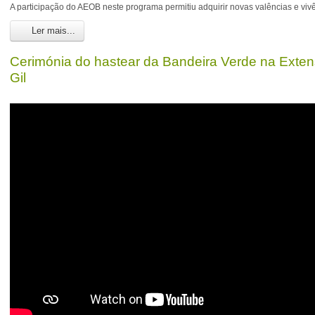
A participação do AEOB neste programa permitiu adquirir novas valências e vivê
Ler mais...
Cerimónia do hastear da Bandeira Verde na Exten
Gil