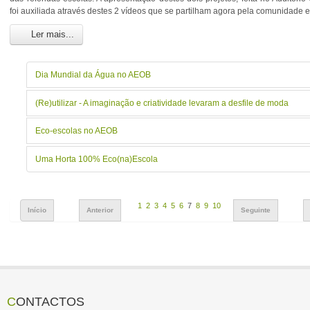
foi auxiliada através destes 2 vídeos que se partilham agora pela comunidade e
Ler mais...
Dia Mundial da Água no AEOB
(Re)utilizar - A imaginação e criatividade levaram a desfile de moda
Eco-escolas no AEOB
Uma Horta 100% Eco(na)Escola
1
2
3
4
5
6
7
8
9
10
Início
Anterior
Seguinte
CONTACTOS