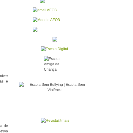
olver
vas e
va de
etivo