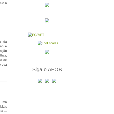
m e a
ca da
ção e
tação
lhas,
so de
prova
Siga o AEOB
, uma
 Mais
ola —