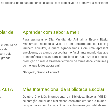
na recolha de rolhas de cortiça usadas, com o objetivo de promover a reciclage
olar de
Aprender com sabor a mel!
Para assinalar o Dia Mundial do Animal, a Escola Bási
Mamarrosa, recebeu a visita de um Encarregado de Educa
 e ternura no
também apicultor, a quem agradecemos. Com uma apresen
nça da
envolvente, os alunos descobriram o fascinante mundo das abe
 com dois
a importância destas para o equilíbrio da natureza e o proces
e grande
produção do mel. A atividade terminou de forma doce, com uma 
de mel que todos adoraram!
Obrigado, Bruno e Leonor!
 ALTA
Mês Internacional da Biblioteca Escolar
.
Outubro é o Mês Internacional da Biblioteca Escolar (MIBE)
celebração anual das bibliotecas escolares em todo o mundo.
do que um espaço físico, a BE é o centro nevrálgico vital da esc