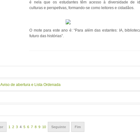
é nela que os estudantes têm acesso à diversidade de id
culturas e perspetivas, formando-se como leitores e cidadãos.
O mote para este ano é: “Para além das estantes: IA, bibliotec
futuro das histórias”.
- Aviso de abertura e Lista Ordenada
or
1
2
3
4
5
6
7
8
9
10
Seguinte
Fim