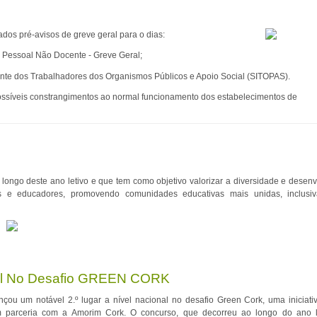
dos pré-avisos de greve geral para o dias:
 Pessoal Não Docente - Greve Geral;
nte dos Trabalhadores dos Organismos Públicos e Apoio Social (SITOPAS).
ossíveis constrangimentos ao normal funcionamento dos estabelecimentos de
o longo deste ano letivo e que tem como objetivo valorizar a diversidade e desenv
s e educadores, promovendo comunidades educativas mais unidas, inclusi
nal No Desafio GREEN CORK
çou um notável 2.º lugar a nível nacional no desafio Green Cork, uma iniciati
m parceria com a Amorim Cork. O concurso, que decorreu ao longo do ano l