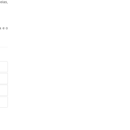
eias,
a e o