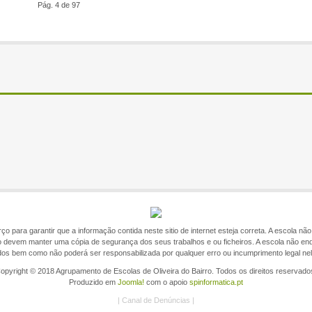
Pág. 4 de 97
o para garantir que a informação contida neste sitio de internet esteja correta. A escola n
itio devem manter uma cópia de segurança dos seus trabalhos e ou ficheiros. A escola não en
ados bem como não poderá ser responsabilizada por qualquer erro ou incumprimento legal ne
opyright © 2018 Agrupamento de Escolas de Oliveira do Bairro. Todos os direitos reservado
Produzido em
Joomla!
com o apoio
spinformatica.pt
|
Canal de Denúncias
|