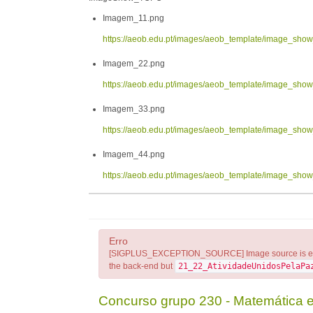
Imagem_11.png
https://aeob.edu.pt/images/aeob_template/image_sh
Imagem_22.png
https://aeob.edu.pt/images/aeob_template/image_sh
Imagem_33.png
https://aeob.edu.pt/images/aeob_template/image_sh
Imagem_44.png
https://aeob.edu.pt/images/aeob_template/image_sh
Erro
[SIGPLUS_EXCEPTION_SOURCE] Image source is expecte
the back-end but
21_22_AtividadeUnidosPelaPa
Concurso grupo 230 - Matemática e