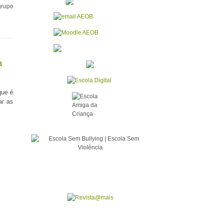
grupo
a
que é
ar as