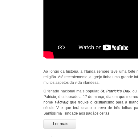
Ao longo da história, a Irlanda sempre teve uma forte
religião. Até recentemente, a igreja tinha uma grande in
muitos aspetos da vida irlandesa.
O feriado nacional mais popular,
St. Patrick’s Day
, ou
Patrício, é celebrado a 17 de março, dia em que morr
nome
Pádraig
que trouxe o cristianismo para a Irlan
século V e que terá usado o trevo de três folhas pa
Santíssima Trindade
aos pagãos celtas
.
Ler mais...