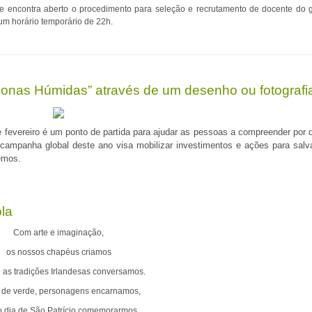
se encontra aberto o procedimento para seleção e recrutamento de
docente do 
um horário temporário de 22h.
as Húmidas” através de um desenho ou fotografi
fevereiro é um ponto de partida para ajudar as pessoas a compreender por 
ampanha global deste ano visa mobilizar investimentos e ações para salv
emos.
ola
Com arte e imaginação,
os nossos chapéus criamos
 as tradições Irlandesas conversamos.
 de verde, personagens encarnamos,
o dia de São Patrício comemorarmos.