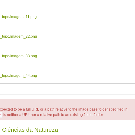
ow_topo/Imagem_11.png
ow_topo/Imagem_22.png
ow_topo/Imagem_33.png
ow_topo/Imagem_44.png
d to be a full URL or a path relative to the image base folder specified in
z
is neither a URL nor a relative path to an existing file or folder.
 Ciências da Natureza