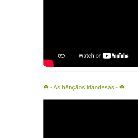
☘️ - As bênçãos Irlandesas - ☘️