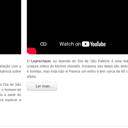
O
Leprechaun
, ou duende do Dia de São Patrício é uma fa
 relação com a
criatura mítica do folclore irlandês. A maioria das fadas são del
fluência sobre
e bonitas, mas esta não é! Parece um velho e tem cerca de 60 
altura.
 o Dia de São
Ler mais...
eu o homem de
da a partir do
ra explicar a