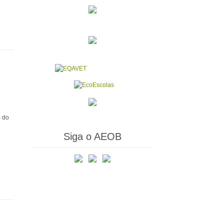
o do
Siga o AEOB