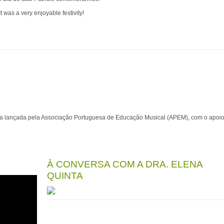
It was a very enjoyable festivity!
ta lançada pela Associação Portuguesa de Educação Musical (APEM), com o apoi
À CONVERSA COM A DRA. ELENA
QUINTA