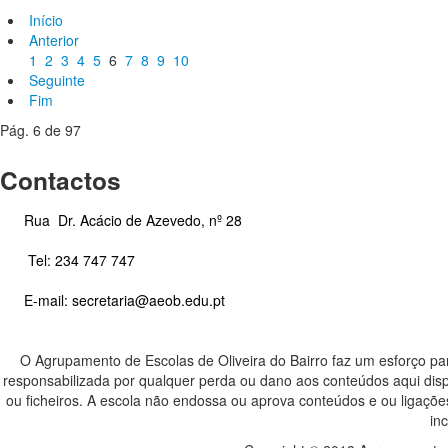
Início
Anterior
1
2
3
4
5
6
7
8
9
10
Seguinte
Fim
Pág. 6 de 97
Contactos
Rua Dr. Acácio de Azevedo, nº 28
Tel: 234 747 747
E-mail: secretaria@aeob.edu.pt
O Agrupamento de Escolas de Oliveira do Bairro faz um esforço para
responsabilizada por qualquer perda ou dano aos conteúdos aqui disp
ou ficheiros. A escola não endossa ou aprova conteúdos e ou ligaçõe
in