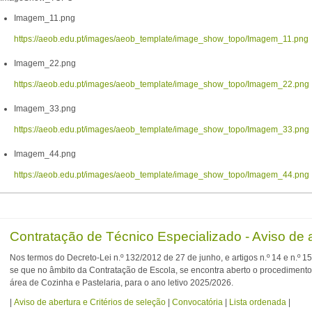
Imagem_11.png
https://aeob.edu.pt/images/aeob_template/image_show_topo/Imagem_11.png
Imagem_22.png
https://aeob.edu.pt/images/aeob_template/image_show_topo/Imagem_22.png
Imagem_33.png
https://aeob.edu.pt/images/aeob_template/image_show_topo/Imagem_33.png
Imagem_44.png
https://aeob.edu.pt/images/aeob_template/image_show_topo/Imagem_44.png
Contratação de Técnico Especializado - Aviso de 
Nos termos do Decreto-Lei n.º 132/2012 de 27 de junho, e artigos n.º 14 e n.º 1
se que no âmbito da Contratação de Escola, se encontra aberto o procedimento
área de Cozinha e Pastelaria, para o ano letivo 2025/2026.
|
Aviso de abertura e Critérios de seleção
|
Convocatória
|
Lista ordenada
|