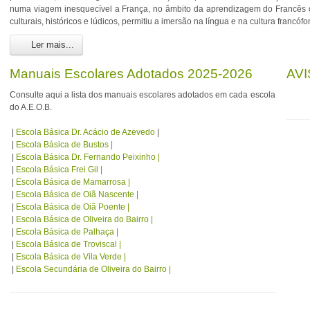
numa viagem inesquecível a França, no âmbito da aprendizagem do Francês c
culturais, históricos e lúdicos, permitiu a imersão na língua e na cultura francófo
Ler mais...
Manuais Escolares Adotados 2025-2026
AV
Consulte aqui a lista dos manuais escolares adotados em cada escola
do A.E.O.B.
|
Escola Básica Dr. Acácio de Azevedo
|
|
Escola Básica de Bustos |
|
Escola Básica Dr. Fernando Peixinho |
|
Escola Básica Frei Gil |
|
Escola Básica de Mamarrosa |
|
Escola Básica de Oiã Nascente |
|
Escola Básica de Oiã Poente |
|
Escola Básica de Oliveira do Bairro |
|
Escola Básica de Palhaça |
|
Escola Básica de Troviscal |
|
Escola Básica de Vila Verde |
|
Escola Secundária de Oliveira do Bairro |