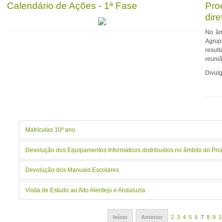
Calendário de Ações - 1ª Fase
Pro
dir
No âm
Agrup
result
reuni
Divulg
Matrículas 10º ano
Devolução dos Equipamentos Informáticos distribuídos no âmbito do Pro
Devolução dos Manuais Escolares
Visita de Estudo ao Alto Alentejo e Andaluzia
Início
Anterior
2
3
4
5
6
7
8
9
1