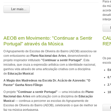
Para e
da mú
Ler mais...
acord
desaf
interp
L
AEOB em Movimento: "Continuar a Sentir
CA
Portugal" através da Música
RE
O Agrupamento de Escolas de Oliveira do Bairro (AEOB) associou-se
com entusiasmo ao
Plano Nacional das Artes
, desenvolvendo o
Os pe
projeto inspirador intitulado
"Continuar a sentir Portugal"
. Esta
escola
iniciativa, que cruza a expressão artística com a identidade nacional,
ganhou vida através de uma articulação criativa com a disciplina
Ed
de
Educação Musical
.
6.º
A Magia dos Madredeus na Escola Dr. Acácio de Azevedo: "O
2.
Pastor" Ganha Novo Fôlego
O projeto
"Continuar a sentir Portugal"
— uma iniciativa do
Plano
10
Nacional das Artes
em articulação com a disciplina de
Educação
Musical
— continua a percorrer as escolas do Agrupamento de
Escolas de Oliveira do Bairro (AEOB), celebrando o que de melhor se
L
faz na música portuguesa.