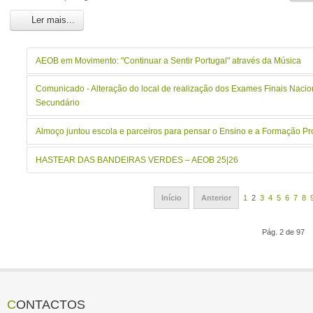
Ler mais...
AEOB em Movimento: "Continuar a Sentir Portugal" através da Música
Comunicado - Alteração do local de realização dos Exames Finais Nacio
Secundário
Almoço juntou escola e parceiros para pensar o Ensino e a Formação Pro
HASTEAR DAS BANDEIRAS VERDES – AEOB 25|26
Início
Anterior
1
2
3
4
5
6
7
8
Pág. 2 de 97
CONTACTOS