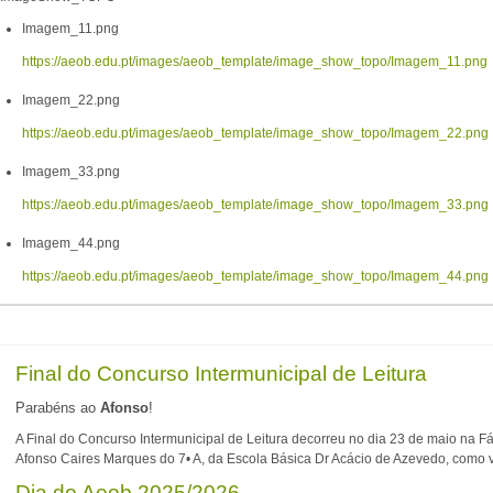
Imagem_11.png
https://aeob.edu.pt/images/aeob_template/image_show_topo/Imagem_11.png
Imagem_22.png
https://aeob.edu.pt/images/aeob_template/image_show_topo/Imagem_22.png
Imagem_33.png
https://aeob.edu.pt/images/aeob_template/image_show_topo/Imagem_33.png
Imagem_44.png
https://aeob.edu.pt/images/aeob_template/image_show_topo/Imagem_44.png
Final do Concurso Intermunicipal de Leitura
Parabéns ao
Afonso
!
A Final do Concurso Intermunicipal de Leitura decorreu no dia 23 de maio na F
Afonso Caires Marques do 7• A, da Escola Básica Dr Acácio de Azevedo, como v
Dia do Aeob 2025/2026