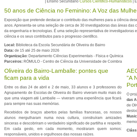
| Ensino Secundário
Cursos Científico-Humanísticos
| 
50 anos de Ciência no Feminino: A Voz das Mulh
Exposição que pretende destacar o contributo das mulheres para a ciência des
anos. Apresenta-se uma seleção de cerca de 30 investigadoras das áreas das ciê
da engenharia e tecnologias. É uma seleção representativa de investigadoras
ciência e os seus contributos para o progresso científico.
Local:
Biblioteca da Escola Secundária de Oliveira do Bairro
Data:
de 15 até 25 de maio 2026
Organização:
Departamento Ciências Experimentais - Física e Química
Parceiros:
RÓMULO - Centro de Ciência da Universidade de Coimbra
Oliveira do Bairro-Lamballe: pontes que
AEO
ficam para a vida
"A N
Por
Entre os dias 24 de abril e 2 de maio, 33 alunos e 3 professores do
Agrupamento de Escolas de Oliveira do Bairro viveram muito mais do
O pro
que uma viagem até Lamballe — viveram uma experiência que ficará
das A
para sempre nas suas memórias.
de Oli
deslo
Recebidos de braços abertos pelas famílias francesas, os nossos
Music
alunos mergulharam numa nova cultura, construíram amizades
memor
sinceras e descobriram o verdadeiro significado de partilha e respeito.
Em cada gesto, em cada momento, mostraram quem somos:
Cláss
responsáveis, unidos e orgulhosos das nossas raízes.