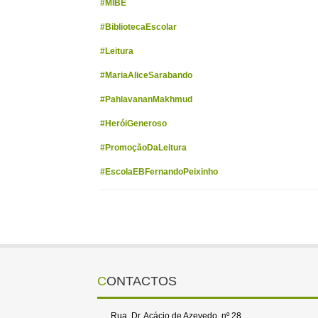
#MIBE
#BibliotecaEscolar
#Leitura
#MariaAliceSarabando
#PahlavananMakhmud
#HeróiGeneroso
#PromoçãoDaLeitura
#EscolaEBFernandoPeixinho
CONTACTOS
Rua Dr. Acácio de Azevedo, nº 28