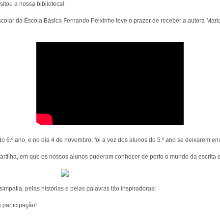
itou a nossa biblioteca!
scolar da Escola Básica Fernando Peixinho teve o prazer de receber a autora Mari
o 6.º ano, e no dia 4 de novembro, foi a vez dos alunos do 5.º ano se deixarem env
tilha, em que os nossos alunos puderam conhecer de perto o mundo da escrita e d
patia, pelas histórias e pelas palavras tão inspiradoras!
 participação!