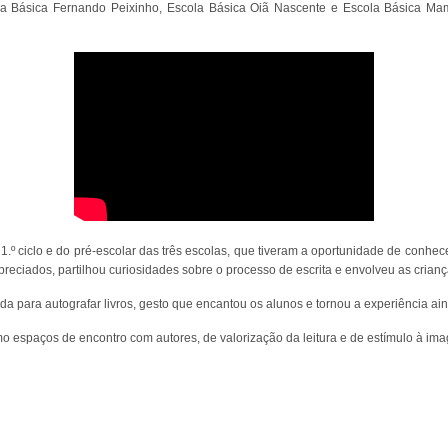
la Básica Fernando Peixinho, Escola Básica Oiã Nascente e Escola Básica Mama
º ciclo e do pré-escolar das três escolas, que tiveram a oportunidade de conhece
preciados, partilhou curiosidades sobre o processo de escrita e envolveu as cria
inda para autografar livros, gesto que encantou os alunos e tornou a experiência 
como espaços de encontro com autores, de valorização da leitura e de estímulo à im