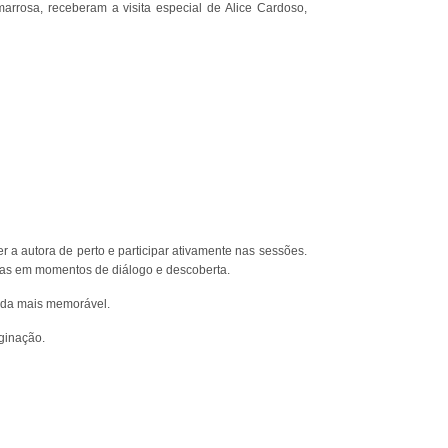
rrosa, receberam a visita especial de Alice Cardoso,
r a autora de perto e participar ativamente nas sessões.
nças em momentos de diálogo e descoberta.
ainda mais memorável.
aginação.