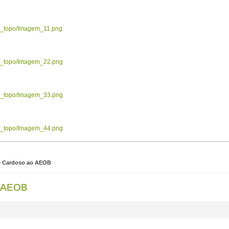
ow_topo/Imagem_11.png
ow_topo/Imagem_22.png
ow_topo/Imagem_33.png
ow_topo/Imagem_44.png
ice Cardoso ao AEOB
ao AEOB