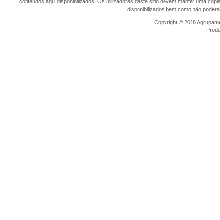
conteúdos aqui disponibilizados. Os utilizadores deste sitio devem manter uma cópi
disponibilizados bem como não poderá 
Copyright © 2018 Agrupamen
Prod