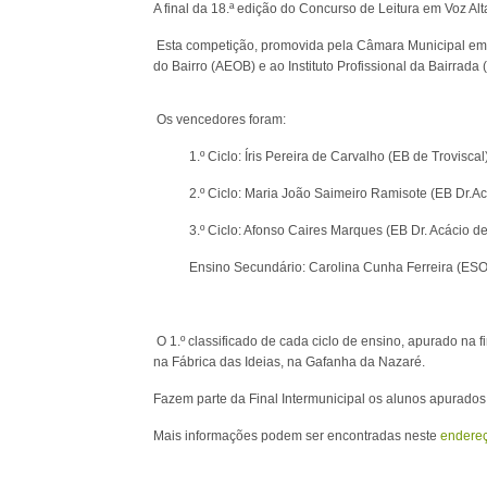
A final da 18.ª edição do Concurso de Leitura em Voz Alta
Esta competição, promovida pela Câmara Municipal em p
do Bairro (AEOB) e ao Instituto Profissional da Bairrada (
Os vencedores foram:
1.º Ciclo: Íris Pereira de Carvalho (EB de Troviscal
2.º Ciclo: Maria João Saimeiro Ramisote (EB Dr.A
3.º Ciclo: Afonso Caires Marques (EB Dr. Acácio d
Ensino Secundário: Carolina Cunha Ferreira (ESO
O 1.º classificado de cada ciclo de ensino, apurado na fi
na Fábrica das Ideias, na Gafanha da Nazaré.
Fazem parte da Final Intermunicipal os alunos apurados
Mais informações podem ser encontradas neste
endereç