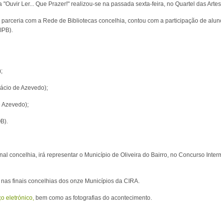
 "Ouvir Ler... Que Prazer!" realizou-se na passada sexta-feira, no Quartel das Artes 
arceria com a Rede de Bibliotecas concelhia, contou com a participação de alun
IPB).
);
cácio de Azevedo);
e Azevedo);
B).
nal concelhia, irá representar o Município de Oliveira do Bairro, no Concurso Inter
 nas finais concelhias dos onze Municípios da CIRA.
o eletrónico,
bem como as fotografias do acontecimento.