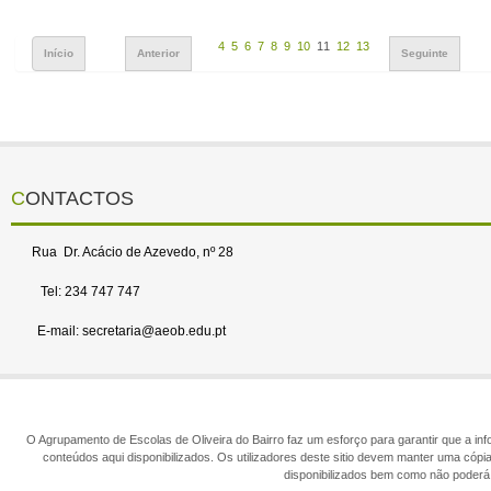
4
5
6
7
8
9
10
11
12
13
Início
Anterior
Seguinte
CONTACTOS
Rua Dr. Acácio de Azevedo, nº 28
Tel: 234 747 747
E-mail: secretaria@aeob.edu.pt
O Agrupamento de Escolas de Oliveira do Bairro faz um esforço para garantir que a info
conteúdos aqui disponibilizados. Os utilizadores deste sitio devem manter uma cópi
disponibilizados bem como não poderá 