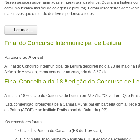
Nestas sessões super animadas e interativas, os alunos: Ouviram a história conta
com uma técnica incrível de colagens e pintura!). Foram verdadeiros detetives 
mais novos que o mundo dos livros pertence a todos.
Ler mais...
Final do Concurso Intermunicipal de Leitura
Parabéns ao
Afonso
!
A Final do Concurso Intermunicipal de Leitura decorreu no dia 23 de maio na F
Acácio de Azevedo, como vencedor na categoria do 3.º Ciclo.
Final Concelhia da 18.ª edição do Concurso de Lei
A final da 18.ª edição do Concurso de Leitura em Voz Alta "Ouvir Ler... Que Prazer
Esta competição, promovida pela Câmara Municipal em parceria com a Rede de 
do Bairro (AEOB) e ao Instituto Profissional da Bairrada (IPB).
Os vencedores foram:
1.º Ciclo: Íris Pereira de Carvalho (EB de Troviscal);
2.º Ciclo: Maria João Saimeiro Ramisote (EB Dr.Acácio de Azevedo);