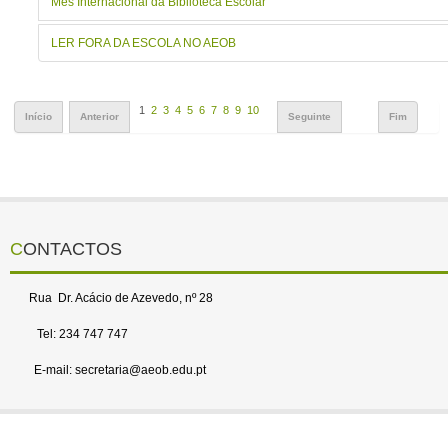
Mês Internacional da Biblioteca Escolar
LER FORA DA ESCOLA NO AEOB
1
2
3
4
5
6
7
8
9
10
Início
Anterior
Seguinte
Fim
CONTACTOS
Rua Dr. Acácio de Azevedo, nº 28
Tel: 234 747 747
E-mail: secretaria@aeob.edu.pt