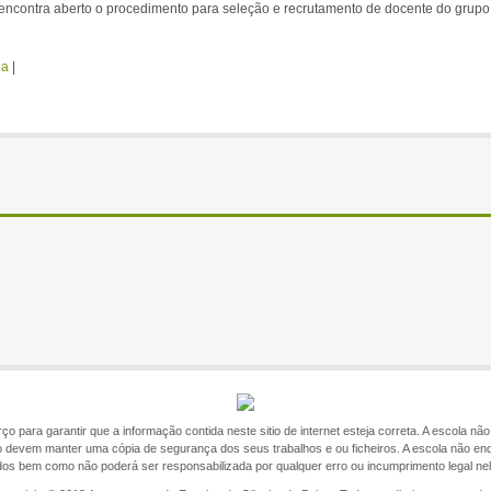
 encontra aberto o procedimento para seleção e recrutamento de docente do grupo
da
|
o para garantir que a informação contida neste sitio de internet esteja correta. A escola n
itio devem manter uma cópia de segurança dos seus trabalhos e ou ficheiros. A escola não en
ados bem como não poderá ser responsabilizada por qualquer erro ou incumprimento legal ne