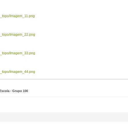
ow_topo/Imagem_11.png
ow_topo/Imagem_22.png
ow_topo/Imagem_33.png
ow_topo/Imagem_44.png
Escola - Grupo 100