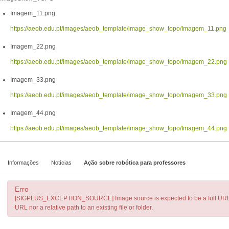
Imagem_11.png
https://aeob.edu.pt/images/aeob_template/image_show_topo/Imagem_11.png
Imagem_22.png
https://aeob.edu.pt/images/aeob_template/image_show_topo/Imagem_22.png
Imagem_33.png
https://aeob.edu.pt/images/aeob_template/image_show_topo/Imagem_33.png
Imagem_44.png
https://aeob.edu.pt/images/aeob_template/image_show_topo/Imagem_44.png
Informações
Notícias
Ação sobre robótica para professores
Erro
[SIGPLUS_EXCEPTION_SOURCE] Image source is expected to be a full URL or a
URL nor a relative path to an existing file or folder.