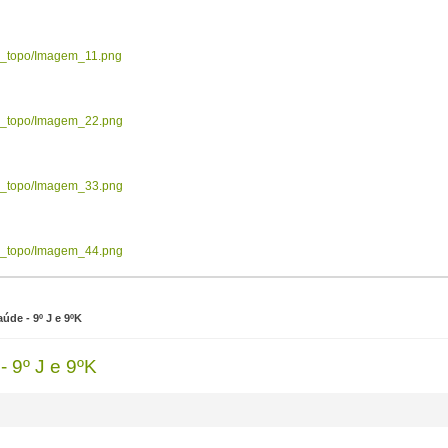
ow_topo/Imagem_11.png
ow_topo/Imagem_22.png
ow_topo/Imagem_33.png
ow_topo/Imagem_44.png
úde - 9º J e 9ºK
 9º J e 9ºK