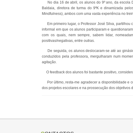
No dia 16 de abril, os alunos do 9º ano, da escola D
Baldaia, diretora de turma do 9ºK e dinamizada pelo
Mindfulness), ambos com uma vasta experiência no treino
Em primeiro lugar, o Professor José Silva, partilhou
informal em que os alunos participaram e questionara
com os quais, nem sempre, sabem lidar, nomeadame
positivas/negativas, entre outras.
De seguida, os alunos deslocaram-se até ao ginásio e
conduzidos pela professora, mergulharam num moment
agitação.
O feedback dos alunos foi bastante positivo, considerar
Por último, resta-me agradecer a disponibilidade e c
dos projetos escolares e na prossecução dos objetivos 