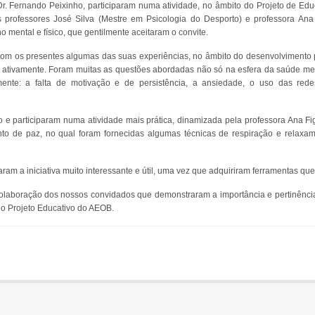
r. Fernando Peixinho, participaram numa atividade, no âmbito do Projeto de Ed
s professores José Silva (Mestre em Psicologia do Desporto) e professora Ana
 mental e físico, que gentilmente aceitaram o convite.
 com os presentes algumas das suas experiências, no âmbito do desenvolvimento 
m ativamente. Foram muitas as questões abordadas não só na esfera da saúde m
nte: a falta de motivação e de persistência, a ansiedade, o uso das red
 participaram numa atividade mais prática, dinamizada pela professora Ana Fig
o de paz, no qual foram fornecidas algumas técnicas de respiração e relaxam
am a iniciativa muito interessante e útil, uma vez que adquiriram ferramentas que
olaboração dos nossos convidados que demonstraram a importância e pertinência
do Projeto Educativo do AEOB.