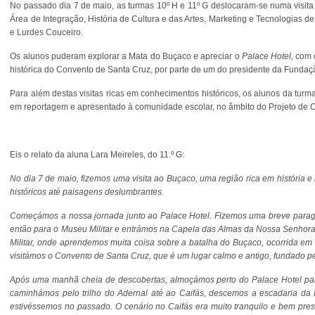
No passado dia 7 de maio, as turmas 10º H e 11º G deslocaram-se numa visita
Área de Integração, História de Cultura e das Artes, Marketing e Tecnologia
e Lurdes Couceiro.
Os alunos puderam explorar a Mata do Buçaco e apreciar o
Palace Hotel,
com o
histórica do Convento de Santa Cruz, por parte de um do presidente da Funda
Para além destas visitas ricas em conhecimentos históricos, os alunos da turma
em reportagem e apresentado à comunidade escolar, no âmbito do Projeto de 
Eis o relato da aluna Lara Meireles, do 11.º G:
No dia 7 de maio, fizemos uma visita ao Buçaco, uma região rica em história 
históricos até paisagens deslumbrantes.
Começámos a nossa jornada junto ao Palace Hotel. Fizemos uma breve parage
então para o Museu Militar e entrámos na Capela das Almas da Nossa Senhora 
Militar, onde aprendemos muita coisa sobre a batalha do Buçaco, ocorrida e
visitámos o Convento de Santa Cruz, que é um lugar calmo e antigo, fundado p
Após uma manhã cheia de descobertas, almoçámos perto do Palace Hotel para
caminhámos pelo trilho do Adernal até ao Caifás, descemos a escadaria da
estivéssemos no passado. O cenário no Caifás era muito tranquilo e bem pre