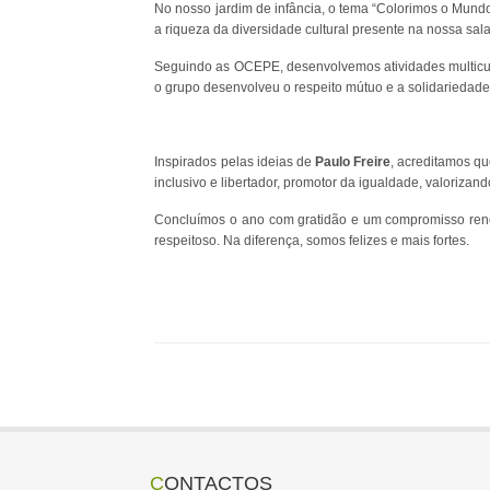
No nosso jardim de infância, o tema “Colorimos o Mundo 
a riqueza da diversidade cultural presente na nossa sala 
Seguindo as OCEPE, desenvolvemos atividades multicultur
o grupo desenvolveu o respeito mútuo e a solidariedade,
Inspirados pelas ideias de
Paulo Freire
, acreditamos q
inclusivo e libertador, promotor da igualdade, valorizand
Concluímos o ano com gratidão e um compromisso reno
respeitoso. Na diferença, somos felizes e mais fortes.
CONTACTOS