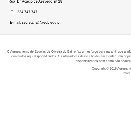
Rua Dr. Acácio de Azevedo, nº 28
Tel: 234 747 747
E-mail: secretaria@aeob.edu.pt
O Agrupamento de Escolas de Oliveira do Bairro faz um esforço para garantir que a info
conteúdos aqui disponibilizados. Os utilizadores deste sitio devem manter uma cópi
disponibilizados bem como não poderá 
Copyright © 2018 Agrupamen
Prod