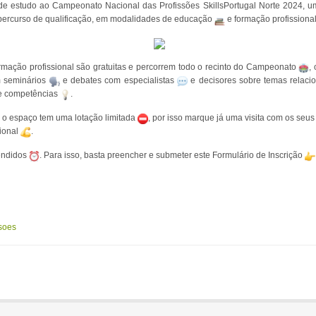
s de estudo ao Campeonato Nacional das Profissões SkillsPortugal Norte 2024,
 percurso de qualificação, em modalidades de educação
e formação profissiona
ormação profissional são gratuitas e percorrem todo o recinto do Campeonato
,
em seminários
e debates com especialistas
e decisores sobre temas relaci
e competências
.
 o espaço tem uma lotação limitada
, por isso marque já uma visita com os seu
sional
.
tendidos
. Para isso, basta preencher e submeter este Formulário de Inscrição
soes