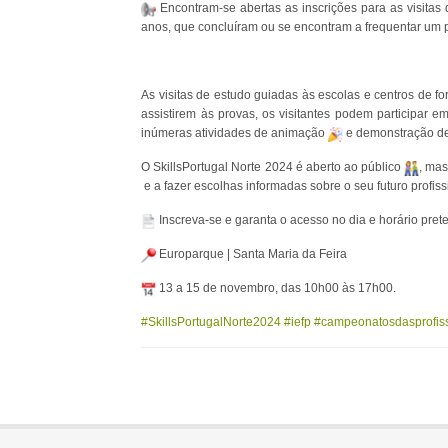
Encontram-se abertas as inscrições para as visita
anos, que concluíram ou se encontram a frequentar um
As visitas de estudo guiadas às escolas e centros de f
assistirem às provas, os visitantes podem participar 
inúmeras atividades de animação
e demonstração d
O SkillsPortugal Norte 2024 é aberto ao público
, mas
e a fazer escolhas informadas sobre o seu futuro profis
Inscreva-se e garanta o acesso no dia e horário pre
Europarque | Santa Maria da Feira
13 a 15 de novembro, das 10h00 às 17h00.
#SkillsPortugalNorte2024
#iefp
#campeonatosdasprofis