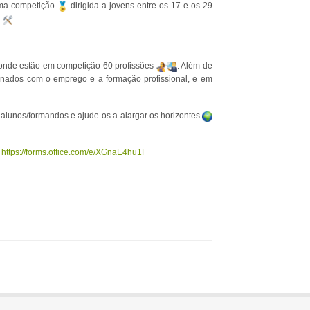
 uma competição
dirigida a jovens entre os 17 e os 29
l
.
 onde estão em competição 60 profissões
. Além de
onados com o emprego e a formação profissional, e em
s alunos/formandos e ajude-os a alargar os horizontes
https://forms.office.com/e/XGnaE4hu1F