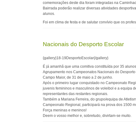
comemorações deste dia foram integradas na Caminhada
Bairrada poderão realizar diversas atividades desportiv
alunos.
Foi em clima de festa e de salutar convívio que os prof
Nacionais do Desporto Escolar
{gallery}18-19DesportoEscolar{/gallery}
É já amanhã que uma comitiva constituída por 35 alunos 
Agrupamento nos Campeonatos Nacionais do Desporto E
Campo Maior, de 31 de maio a 2 de junho.
Após o primeiro lugar conquistado no Campeonato Regi
juvenis femininos e masculinos de voleibol e a equipa de
representantes das restantes regionais.
Também a Mariana Ferreira, do grupo/equipa de Atletism
Campeonato Regional, participará na prova dos 1500 m
Força meninas e meninos!
Deem o vosso melhor e, sobretudo, divirtam-se muito.