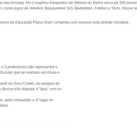
 aos Arrozais. No Complexo Desportivo de Oliveira do Bairro cerca de 200 alun
as, como jogos de Voleibol, Basquetebol 3x3, Badminton, Futebol e Ténis. Houve a
essores de Educação Física viram cumprida com sucesso esta grande iniciativa.
e 4 professores irão representar o
scolar que se realizam em Elvas e
onal da Zona Centro, as equipas de
 Boccia irão disputar a “taça” com os
o, após conquistar o 3º lugar no
etros.