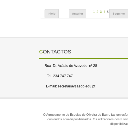
1
2
3
4
5
Início
Anterior
Seguinte
CONTACTOS
Rua Dr. Acácio de Azevedo, nº 28
Tel: 234 747 747
E-mail: secretaria@aeob.edu.pt
O Agrupamento de Escolas de Oliveira do Bairro faz um esforç
conteúdos aqui disponibilizados. Os utilizadores deste s
disponibiliz