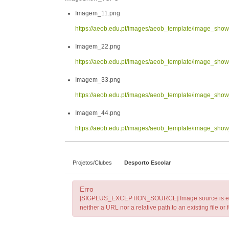
Imagem_11.png
https://aeob.edu.pt/images/aeob_template/image_sh
Imagem_22.png
https://aeob.edu.pt/images/aeob_template/image_sh
Imagem_33.png
https://aeob.edu.pt/images/aeob_template/image_sh
Imagem_44.png
https://aeob.edu.pt/images/aeob_template/image_sh
Projetos/Clubes
Desporto Escolar
Erro
[SIGPLUS_EXCEPTION_SOURCE] Image source is expecte
neither a URL nor a relative path to an existing file or f