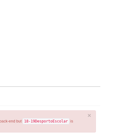
×
 back-end but
18-19DesportoEscolar
is