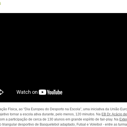
a
ção Física, ao “Dia Europeu do Desporto na Escola”, uma iniciativa da União Eu
jetivo tornar a escola ativa durante, pelo menos, 120 minutos. Na
EB Dr. Acácio d
m a participação de cerca de 130 alunos em grande espírito de fair-play. Na
Exte
o triangular desportivo de Basquetebol adaptado, Futsal e Voleibol - entre as turm