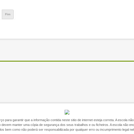
Fim
o para garantir que a informação contida neste sitio de internet esteja correta. A escola n
itio devem manter uma cópia de segurança dos seus trabalhos e ou ficheiros. A escola não en
ados bem como não poderá ser responsabilizada por qualquer erro ou incumprimento legal ne