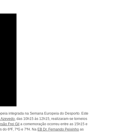
ropeia integrada na Semana Europeia do Desporto. Este
e Azevedo
, das 10h15 às 12h15, realizaram-se torneios
nsão Frei Gil
a comemoração ocorreu entre as 15h15 e
as do 6ºF, 7ºG e 7ºH. Na
EB Dr. Fernando Peixinho
as