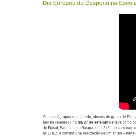
Dia Europeu do Desporto na Escol
O nosso Agrupamento aderiu, através do grupo de Educa
ano foi celebrado no
dia 27 de setembro
e teve como ob
de Futsal, Badminton e Basquetebol 3x3 que contaram co
as 17h15 e consistiu na realização de um TriBol – tornei