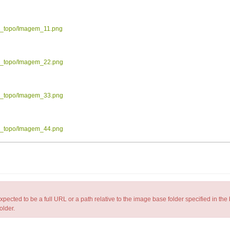
ow_topo/Imagem_11.png
ow_topo/Imagem_22.png
ow_topo/Imagem_33.png
ow_topo/Imagem_44.png
d to be a full URL or a path relative to the image base folder specified in the
older.