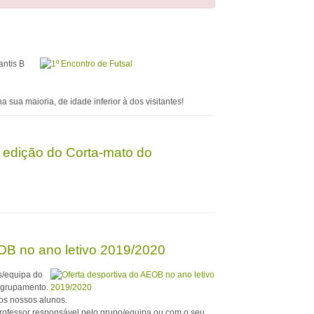
antis B
sua maioria, de idade inferior à dos visitantes!
 edição do Corta-mato do
OB no ano letivo 2019/2020
s/equipa do
Agrupamento.
os nossos alunos.
professor responsável pelo grupo/equipa ou com o seu