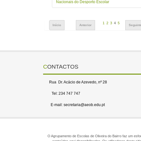
Nacionais do Desporto Escolar
1
2
3
4
5
Início
Anterior
Seguint
CONTACTOS
Rua Dr. Acácio de Azevedo, nº 28
Tel: 234 747 747
E-mail: secretaria@aeob.edu.pt
O Agrupamento de Escolas de Oliveira do Bairro faz um esforç