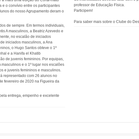
tir a mais uma edição do Corta-mato
professor de Educação Física.
da e o convívio entre os participantes
Participem!
9 alunos do nosso Agrupamento deram o
Para saber mais sobre o Clube do Des
dos de sempre. Em termos individuais,
ntis A masculinos, a Beatriz Azevedo e
amente, no escalão de iniciados
 de iniciados masculinos, a Ana
ininos, o Hugo Santos obteve o 1º
hal e a Hanifa el Khatib
lão de juvenis femininos. Por equipas,
A masculinos e o 1º lugar nos escalões
nos e juvenis femininos e masculinos.
ará representado com 26 alunos no
de fevereiro de 2020 na Figueira da
 pela entrega, empenho e excelente