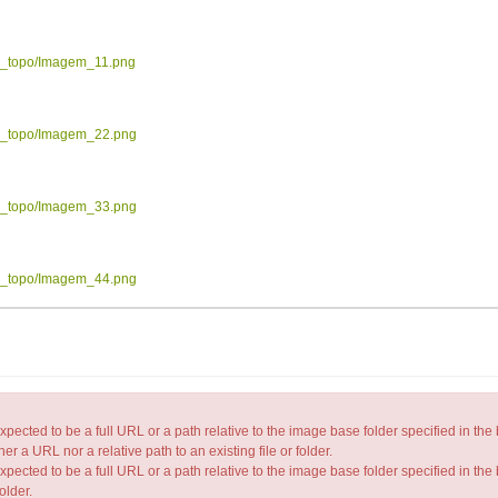
ow_topo/Imagem_11.png
ow_topo/Imagem_22.png
ow_topo/Imagem_33.png
ow_topo/Imagem_44.png
 to be a full URL or a path relative to the image base folder specified in the
her a URL nor a relative path to an existing file or folder.
d to be a full URL or a path relative to the image base folder specified in the
older.