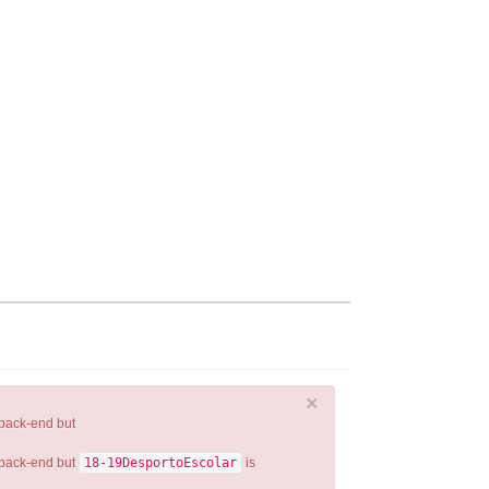
×
 back-end but
 back-end but
18-19DesportoEscolar
is