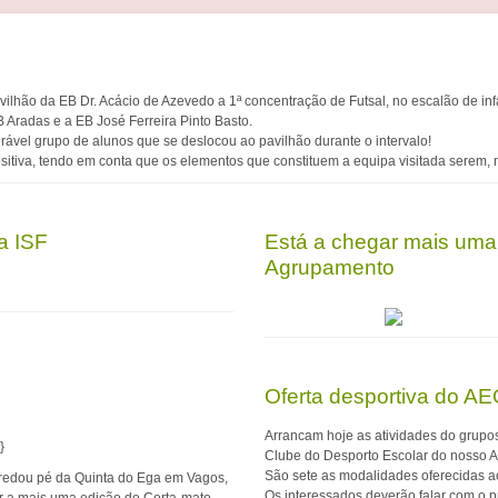
ilhão da EB Dr. Acácio de Azevedo a 1ª concentração de Futsal, no escalão de inf
B Aradas e a EB José Ferreira Pinto Basto.
rável grupo de alunos que se deslocou ao pavilhão durante o intervalo!
itiva, tendo em conta que os elementos que constituem a equipa visitada serem, na 
a ISF
Está a chegar mais uma
Agrupamento
Oferta desportiva do AE
Arrancam hoje as atividades do grupo
}
Clube do Desporto Escolar do nosso 
São sete as modalidades oferecidas a
redou pé da Quinta do Ega em Vagos,
Os interessados deverão falar com o 