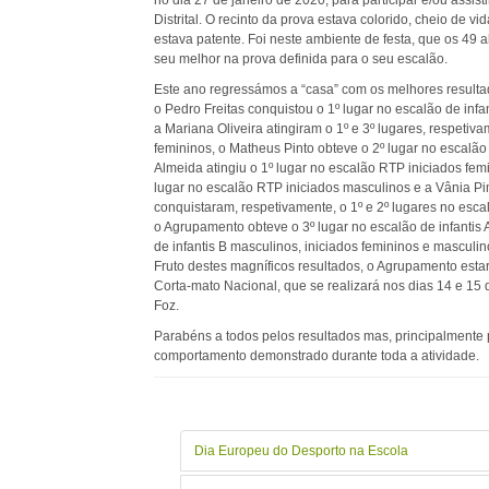
no dia 27 de janeiro de 2020, para participar e/ou assis
Distrital. O recinto da prova estava colorido, cheio de vi
estava patente. Foi neste ambiente de festa, que os 4
seu melhor na prova definida para o seu escalão.
Este ano regressámos a “casa” com os melhores resulta
o Pedro Freitas conquistou o 1º lugar no escalão de infa
a Mariana Oliveira atingiram o 1º e 3º lugares, respetiv
femininos, o Matheus Pinto obteve o 2º lugar no escalão
Almeida atingiu o 1º lugar no escalão RTP iniciados fem
lugar no escalão RTP iniciados masculinos e a Vânia Pin
conquistaram, respetivamente, o 1º e 2º lugares no esca
o Agrupamento obteve o 3º lugar no escalão de infantis 
de infantis B masculinos, iniciados femininos e masculi
Fruto destes magníficos resultados, o Agrupamento est
Corta-mato Nacional, que se realizará nos dias 14 e 15 
Foz.
Parabéns a todos pelos resultados mas, principalmente
comportamento demonstrado durante toda a atividade.
Dia Europeu do Desporto na Escola