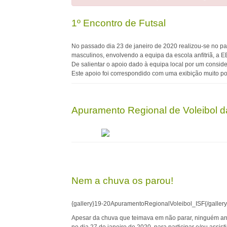
1º Encontro de Futsal
No passado dia 23 de janeiro de 2020 realizou-se no pav
masculinos, envolvendo a equipa da escola anfitriã, a E
De salientar o apoio dado à equipa local por um conside
Este apoio foi correspondido com uma exibição muito pos
Apuramento Regional de Voleibol d
Nem a chuva os parou!
{gallery}19-20ApuramentoRegionalVoleibol_ISF{/gallery
Apesar da chuva que teimava em não parar, ninguém ar