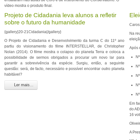
ensaiaram nas aulas de Coro e de Instrumento do Conservatório. O
vídeo mostra o produto final.
Projeto de Cidadania leva alunos a refletir
Ele
sobre o futuro da humanidade
Caros
{gallery}20-21Cidadania{/gallery}
Na re
eleiç
O Projeto de Cidadania e Desenvolvimento da turma C do 11º ano
partiu do visionamento do filme INTERSTELLAR, de Christopher
Após o
Nolan (2014). O filme mostra o colapso do planeta Terra e coloca a
Nº
possibilidade de sermos obrigados a procurar um novo lar para
garantir a sobrevivência da espécie. Surgiu, então, a seguinte
Nº
questão: será, de facto, necessário e possível encontrar outro planeta
habitável?
Nº
Ler mais...
Nº
Nº
Em fa
do A
16 vo
Olivei
A Pre