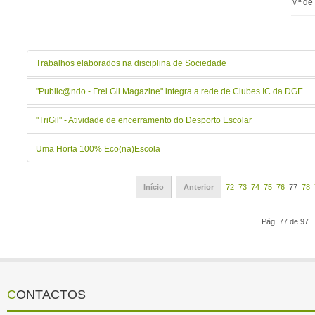
Mª de
Trabalhos elaborados na disciplina de Sociedade
"Public@ndo - Frei Gil Magazine" integra a rede de Clubes IC da DGE
"TriGil" - Atividade de encerramento do Desporto Escolar
Uma Horta 100% Eco(na)Escola
Início
Anterior
72
73
74
75
76
77
78
Pág. 77 de 97
CONTACTOS