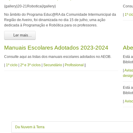
{gallery}20-21Robotica{/gallery}
Consu
No âmbito do Programa Educ@RA da Comunidade Intermunicipal da
|
1º ci
Região de Aveiro, foi dinamizada no dia 15 de julho, uma ação
dedicada à Programação e Robótica para os professores.
Ler mais...
Manuais Escolares Adotados 2023-2024
Abe
Consulte aqui as listas dos manuais escolares adotados no AEOB.
Está 
Biblio
|
1º ciclo
|
2º e 3º ciclos
|
Secundário
|
Profissional
|
|
Aviso
desig
Está 
Biblio
|
Avis
Da Nuvem à Terra